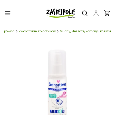
Produ
Otwórz wyszukiw
na główna
Zwalczanie szkodników
Muchy, kleszcze, komary i meszki