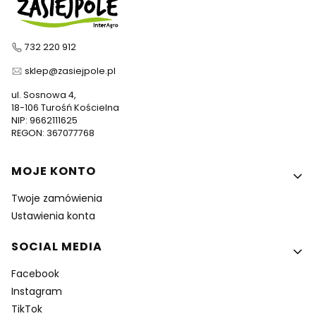
732 220 912
sklep@zasiejpole.pl
ul. Sosnowa 4,
18-106 Turośń Kościelna
NIP: 9662111625
REGON: 367077768
Linki w stopce
MOJE KONTO
Twoje zamówienia
Ustawienia konta
SOCIAL MEDIA
Facebook
Instagram
TikTok