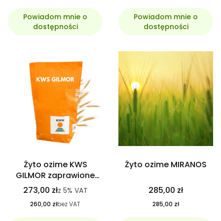
Powiadom mnie o
Powiadom mnie o
dostępności
dostępności
Żyto ozime KWS
Żyto ozime MIRANOS
GILMOR zaprawione
KINTO PLUS, C1
273,00 zł
285,00 zł
z
5%
VAT
Hybrydowe
260,00 zł
bez VAT
285,00 zł