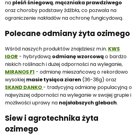
na
pleśń śniegową
,
mączniaka prawdziwego
oraz choroby podstawy źdźbła, co pozwala na
ograniczenie nakładów na ochronę fungicydową.
Polecane odmiany żyta ozimego
Wśród naszych produktów znajdziesz m.in.
KWS
IGOR
- hybrydową
odmianę wzorcową
o bardzo
niskich roślinach i dużej odporności na wyleganie,
MIRANOS F1
- odmianę mieszańcową o rekordowo
wysokiej
masie tysiąca ziaren
(36-38g) oraz
SKAND DANKO
- tradycyjną odmianę populacyjną o
najwyższej odporności na wyleganie w swojej grupie i
możliwości uprawy na
najsłabszych glebach
.
Siew i agrotechnika żyta
ozimego