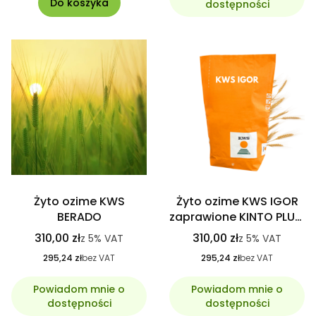
Do koszyka
dostępności
Żyto ozime KWS
Żyto ozime KWS IGOR
BERADO
zaprawione KINTO PLUS,
C1 hybrydowe
310,00 zł
310,00 zł
z
5%
VAT
z
5%
VAT
295,24 zł
bez VAT
295,24 zł
bez VAT
Powiadom mnie o
Powiadom mnie o
dostępności
dostępności