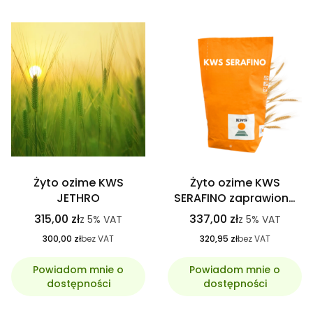
Żyto ozime KWS
Żyto ozime KWS
JETHRO
SERAFINO zaprawione
KINTO PLUS, C1
315,00 zł
337,00 zł
z
5%
VAT
z
5%
VAT
Hybrydowe
300,00 zł
bez VAT
320,95 zł
bez VAT
Powiadom mnie o
Powiadom mnie o
dostępności
dostępności