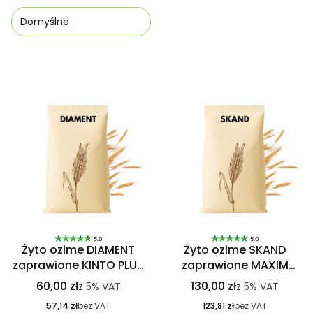
Domyślne
Lista produktów
5.0
5.0
Żyto ozime DIAMENT
Żyto ozime SKAND
zaprawione KINTO PLUS
zaprawione MAXIM
25kg
POWER j.s. (2j.s. na HA)
60,00 zł
130,00 zł
z
5%
VAT
z
5%
VAT
57,14 zł
bez VAT
123,81 zł
bez VAT