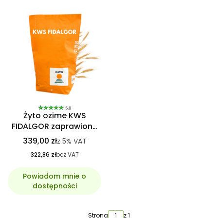
5.0
Żyto ozime KWS
FIDALGOR zaprawione
KINTO PLUS, C1
339,00 zł
z
5%
VAT
hybrydowe
322,86 zł
bez VAT
Powiadom mnie o
dostępności
Strona
z 1