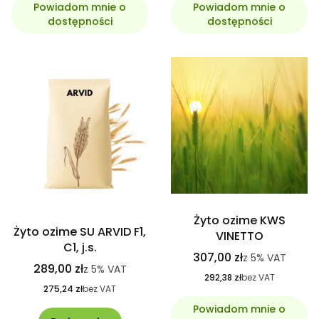
Powiadom mnie o
Powiadom mnie o
dostępności
dostępności
Żyto ozime KWS
Żyto ozime SU ARVID F1,
VINETTO
C1, j.s.
307,00 zł
z
5%
VAT
289,00 zł
z
5%
VAT
292,38 zł
bez VAT
275,24 zł
bez VAT
Powiadom mnie o