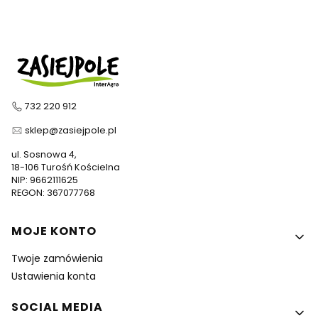
732 220 912
sklep@zasiejpole.pl
ul. Sosnowa 4,
18-106 Turośń Kościelna
NIP: 9662111625
REGON: 367077768
Linki w stopce
MOJE KONTO
Twoje zamówienia
Ustawienia konta
SOCIAL MEDIA