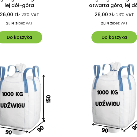
lej dół-góra
otwarta góra, lej d
26,00 zł
26,00 zł
z
23%
VAT
z
23%
VAT
21,14 zł
bez VAT
21,14 zł
bez VAT
Do koszyka
Do koszyka