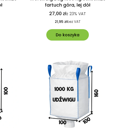
ół
fartuch góra, lej dół
27,00 zł
z
23%
VAT
21,95 zł
bez VAT
Do koszyka