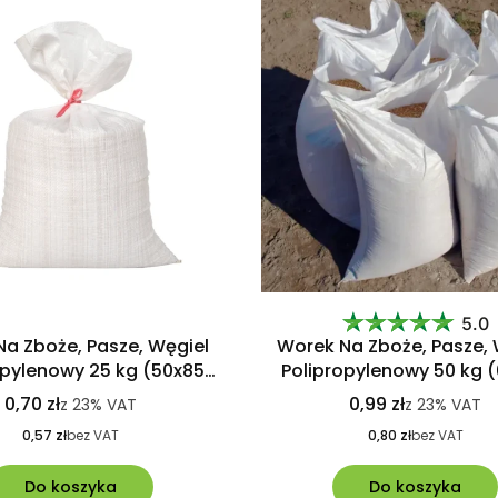
5.0
a Zboże, Pasze, Węgiel
Worek Na Zboże, Pasze, 
opylenowy 25 kg (50x85
Polipropylenowy 50 kg (
cm) 85G
cm) 85G
0,70 zł
0,99 zł
z
23%
VAT
z
23%
VAT
0,57 zł
bez VAT
0,80 zł
bez VAT
Do koszyka
Do koszyka