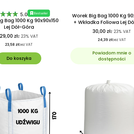
Bestseller
5.0
Worek Big Bag 1000 Kg 90
g Bag 1000 Kg 90x90x150
+ Wkładka Foliowa Lej D
Lej Dół-Góra
30,00 zł
z
23%
VAT
29,00 zł
z
23%
VAT
24,39 zł
bez VAT
23,58 zł
bez VAT
Powiadom mnie o
Do koszyka
dostępności