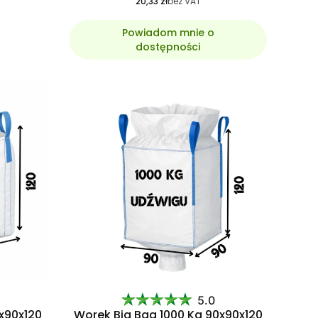
20,33 zł
bez VAT
Powiadom mnie o
dostępności
5.0
x90x120
Worek Big Bag 1000 Kg 90x90x120