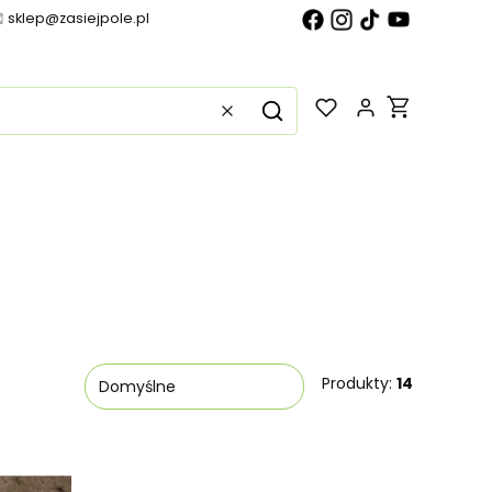
sklep@zasiejpole.pl
Produkty w k
Wyczyść
Szukaj
Produkty:
14
Domyślne