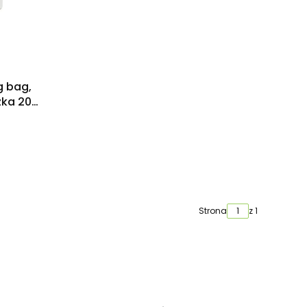
g bag,
zka 20
Strona
z 1