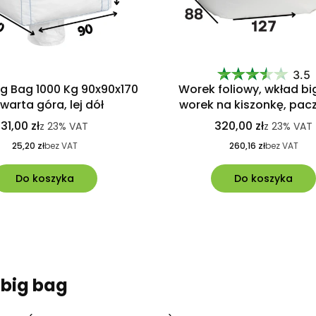
3.5
g Bag 1000 Kg 90x90x170
Worek foliowy, wkład bi
warta góra, lej dół
worek na kiszonkę, pac
sztuk
31,00 zł
320,00 zł
z
23%
VAT
z
23%
VAT
25,20 zł
bez VAT
260,16 zł
bez VAT
Do koszyka
Do koszyka
 big bag