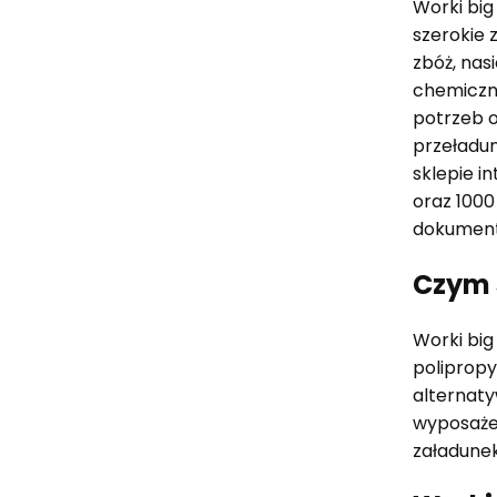
Worki big
szerokie 
zbóż, nas
chemiczn
potrzeb o
przeładun
sklepie i
oraz 1000
dokumenty
Czym 
Worki big
polipropy
alternaty
wyposażen
załadune