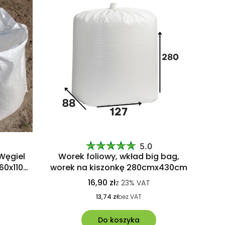
5.0
Węgiel
Worek foliowy, wkład big bag,
60x110
worek na kiszonkę 280cmx430cm
16,90 zł
z
23%
VAT
13,74 zł
bez VAT
Do koszyka