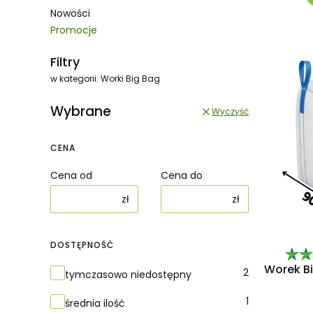
Nowości
Promocje
Koniec menu
Filtry
w kategorii: Worki Big Bag
Wybrane
Wyczyść
CENA
Cena od
Cena do
zł
zł
DOSTĘPNOŚĆ
Worek Bi
Dostępność
2
tymczasowo niedostępny
1
średnia ilość