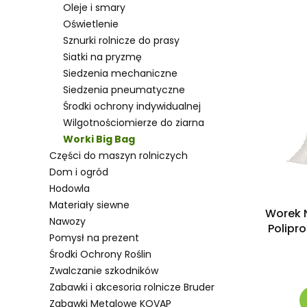
Oleje i smary
Oświetlenie
Sznurki rolnicze do prasy
Siatki na pryzmę
Siedzenia mechaniczne
Siedzenia pneumatyczne
Środki ochrony indywidualnej
Wilgotnościomierze do ziarna
Worki Big Bag
Części do maszyn rolniczych
Dom i ogród
Hodowla
Materiały siewne
Worek N
Nawozy
Polipr
Pomysł na prezent
Środki Ochrony Roślin
Zwalczanie szkodników
Zabawki i akcesoria rolnicze Bruder
Zabawki Metalowe KOVAP