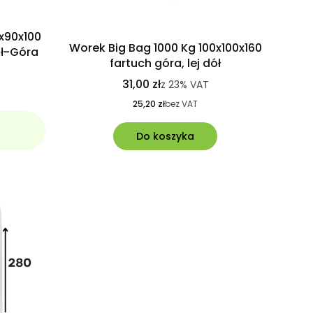
x90x100
Worek Big Bag 1000 Kg 100x100x160
ół-Góra
fartuch góra, lej dół
31,00 zł
z
23%
VAT
25,20 zł
bez VAT
Do koszyka