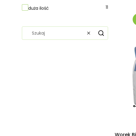
11
duża ilość
Wyczyść
Szukaj
Worek Bi