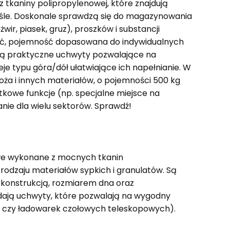
 tkaniny polipropylenowej, które znajdują
myśle. Doskonale sprawdzą się do magazynowania
ir, piasek, gruz), proszków i substancji
ość, pojemność dopasowana do indywidualnych
dają praktyczne uchwyty pozwalające na
 typu góra/dół ułatwiające ich napełnianie. W
boża i innych materiałów, o pojemności 500 kg
tkowe funkcje (np. specjalne miejsce na
nie dla wielu sektorów. Sprawdź!
owe wykonane z mocnych tkanin
rodzaju materiałów sypkich i granulatów. Są
 konstrukcją, rozmiarem dna oraz
dają uchwyty, które pozwalają na wygodny
h czy ładowarek czołowych teleskopowych).