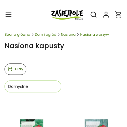
Produ
Otwórz wyszukiw
Strona główna
Dom i ogród
Nasiona
Nasiona warzyw
Nasiona kapusty
Filtry
Domyślne
Lista produktów