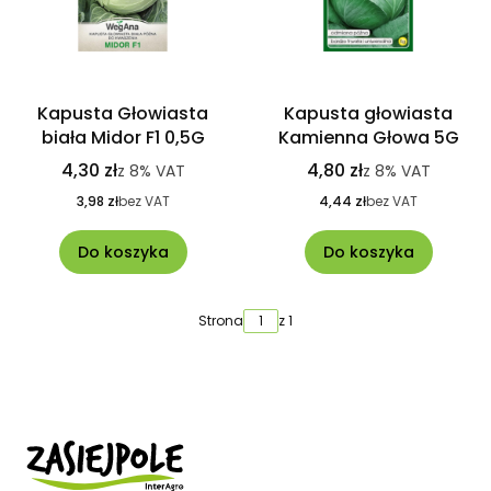
Kapusta Głowiasta
Kapusta głowiasta
biała Midor F1 0,5G
Kamienna Głowa 5G
4,30 zł
4,80 zł
z
8%
VAT
z
8%
VAT
3,98 zł
bez VAT
4,44 zł
bez VAT
Do koszyka
Do koszyka
Strona
z 1