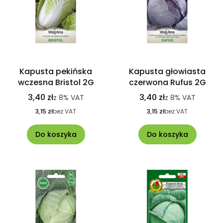
Kapusta pekińska
Kapusta głowiasta
wczesna Bristol 2G
czerwona Rufus 2G
3,40 zł
3,40 zł
z
8%
VAT
z
8%
VAT
3,15 zł
bez VAT
3,15 zł
bez VAT
Do koszyka
Do koszyka