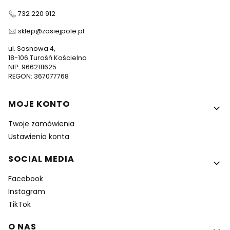
732 220 912
sklep@zasiejpole.pl
ul. Sosnowa 4,
18-106 Turośń Kościelna
NIP: 9662111625
REGON: 367077768
Linki w stopce
MOJE KONTO
Twoje zamówienia
Ustawienia konta
SOCIAL MEDIA
Facebook
Instagram
TikTok
O NAS