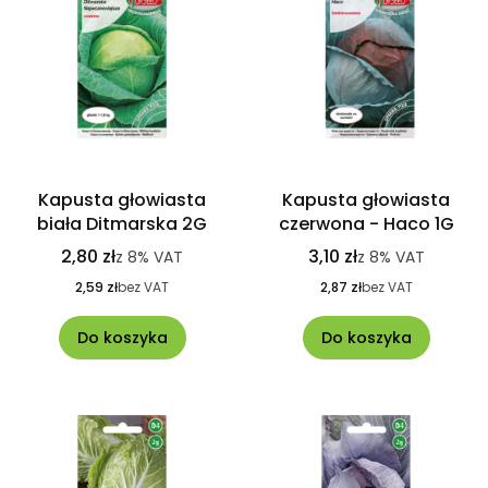
Kapusta głowiasta
Kapusta głowiasta
biała Ditmarska 2G
czerwona - Haco 1G
2,80 zł
3,10 zł
z
8%
VAT
z
8%
VAT
2,59 zł
bez VAT
2,87 zł
bez VAT
Do koszyka
Do koszyka