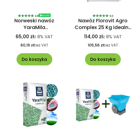
Bestseller
4.9
5.0
Norweski nawóz
Nawóz Florovit Agro
YaraMila
Complex 25 Kg idealny
HYDROCOMPLEX 10 Kg
na tereny zielone
65,00 zł
114,00 zł
z
8%
VAT
z
8%
VAT
idealny na trawniki
HYDROCOMPLEX
60,19 zł
bez VAT
105,56 zł
bez VAT
Do koszyka
Do koszyka