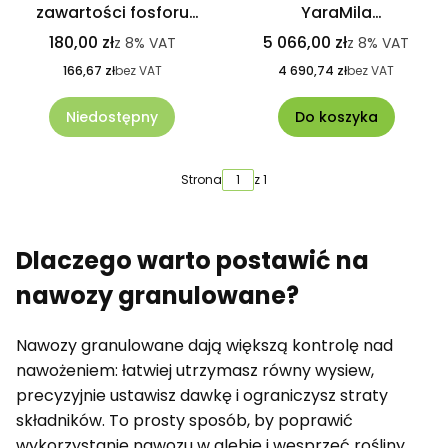
zawartości fosforu
YaraMila
VitaFer Matrix 20kg
HYDROCOMPLEX 25 Kg
180,00 zł
5 066,00 zł
z
8%
VAT
z
8%
VAT
idealny na trawniki, 975
166,67 zł
bez VAT
4 690,74 zł
bez VAT
kg
Niedostępny
Do koszyka
Strona
z 1
Dlaczego warto postawić na
nawozy granulowane?
Nawozy granulowane dają większą kontrolę nad
nawożeniem: łatwiej utrzymasz równy wysiew,
precyzyjnie ustawisz dawkę i ograniczysz straty
składników. To prosty sposób, by poprawić
wykorzystanie nawozu w glebie i wesprzeć rośliny