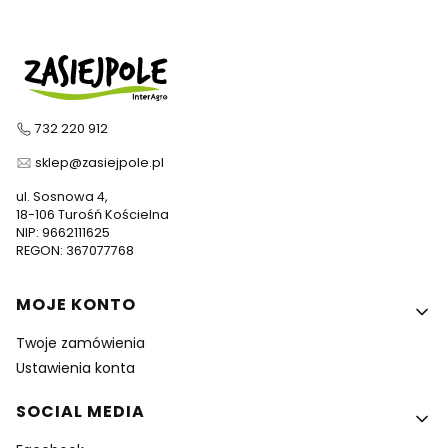
732 220 912
sklep@zasiejpole.pl
ul. Sosnowa 4,
18-106 Turośń Kościelna
NIP: 9662111625
REGON: 367077768
Linki w stopce
MOJE KONTO
Twoje zamówienia
Ustawienia konta
SOCIAL MEDIA