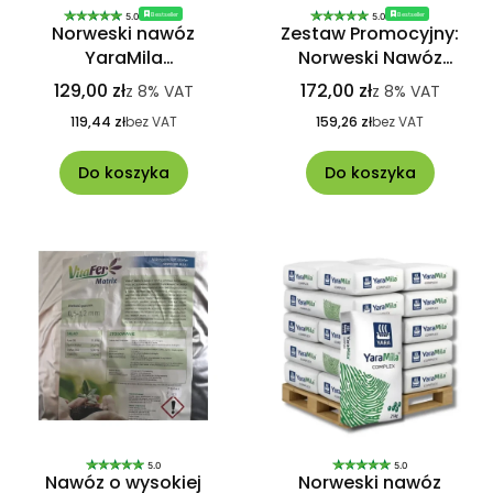
Bestseller
Bestseller
5.0
5.0
Norweski nawóz
Zestaw Promocyjny:
YaraMila
Norweski Nawóz
HYDROCOMPLEX 25 Kg
YaraMila
129,00 zł
172,00 zł
z
8%
VAT
z
8%
VAT
idealny na trawniki
HYDROCOMPLEX 25 Kg
119,44 zł
bez VAT
159,26 zł
bez VAT
+ Siewnik CELLFAST
Do koszyka
Do koszyka
5.0
5.0
Nawóz o wysokiej
Norweski nawóz