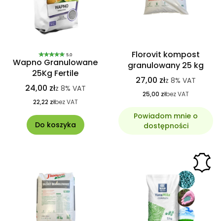
Florovit kompost
5.0
Wapno Granulowane
granulowany 25 kg
25Kg Fertile
27,00 zł
z
8%
VAT
24,00 zł
z
8%
VAT
25,00 zł
bez VAT
22,22 zł
bez VAT
Powiadom mnie o
Do koszyka
dostępności