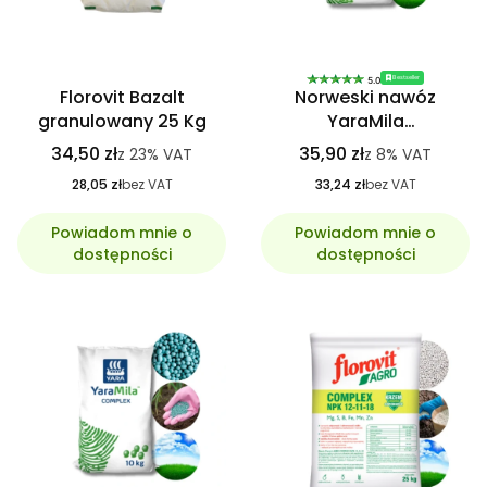
Bestseller
5.0
Florovit Bazalt
Norweski nawóz
granulowany 25 Kg
YaraMila
HYDROCOMPLEX 5 Kg
34,50 zł
35,90 zł
z
23%
VAT
z
8%
VAT
idealny na trawniki
28,05 zł
bez VAT
33,24 zł
bez VAT
Powiadom mnie o
Powiadom mnie o
dostępności
dostępności