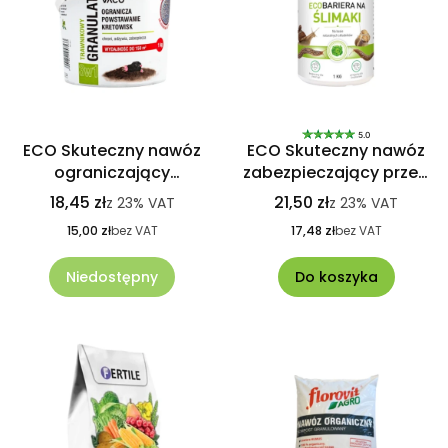
5.0
ECO Skuteczny nawóz
ECO Skuteczny nawóz
ograniczający
zabezpieczający przed
powstawanie kretowisk
bytowaniem ślimaków
18,45 zł
21,50 zł
z
23%
VAT
z
23%
VAT
1Kg VACO
1Kg
15,00 zł
bez VAT
17,48 zł
bez VAT
Niedostępny
Do koszyka