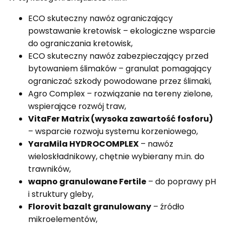
ECO skuteczny nawóz ograniczający
powstawanie kretowisk – ekologiczne wsparcie
do ograniczania kretowisk,
ECO skuteczny nawóz zabezpieczający przed
bytowaniem ślimaków – granulat pomagający
ograniczać szkody powodowane przez ślimaki,
Agro Complex – rozwiązanie na tereny zielone,
wspierające rozwój traw,
VitaFer Matrix (wysoka zawartość fosforu)
– wsparcie rozwoju systemu korzeniowego,
YaraMila HYDROCOMPLEX
– nawóz
wieloskładnikowy, chętnie wybierany m.in. do
trawników,
wapno granulowane Fertile
– do poprawy pH
i struktury gleby,
Florovit bazalt granulowany
– źródło
mikroelementów,