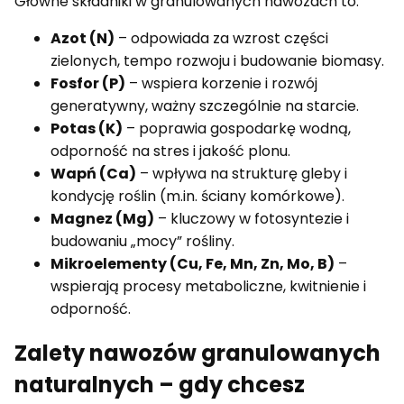
Główne składniki w granulowanych nawozach to:
Azot (N)
– odpowiada za wzrost części
zielonych, tempo rozwoju i budowanie biomasy.
Fosfor (P)
– wspiera korzenie i rozwój
generatywny, ważny szczególnie na starcie.
Potas (K)
– poprawia gospodarkę wodną,
odporność na stres i jakość plonu.
Wapń (Ca)
– wpływa na strukturę gleby i
kondycję roślin (m.in. ściany komórkowe).
Magnez (Mg)
– kluczowy w fotosyntezie i
budowaniu „mocy” rośliny.
Mikroelementy (Cu, Fe, Mn, Zn, Mo, B)
–
wspierają procesy metaboliczne, kwitnienie i
odporność.
Zalety nawozów granulowanych
naturalnych – gdy chcesz