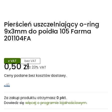
Pierścień uszczelniający o-ring
9x3mm do poidła 105 Farma
201104FA
z VAT
bez VAT
0,50 zł
z
23%
VAT
Ceny podane bez kosztów dostawy.
Za zakup produktu otrzymasz
0 pkt
.
Dowiedz się
więcej o programie lojalnościowym.