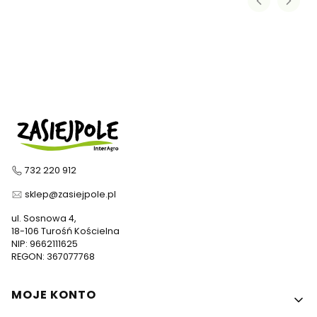
732 220 912
sklep@zasiejpole.pl
ul. Sosnowa 4,
18-106 Turośń Kościelna
NIP: 9662111625
REGON: 367077768
Linki w stopce
MOJE KONTO