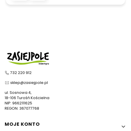
732 220 912
sklep@zasiejpole.pl
ul. Sosnowa 4,
18-106 Turośń Kościelna
NIP: 9662111625
REGON: 367077768
Linki w stopce
MOJE KONTO