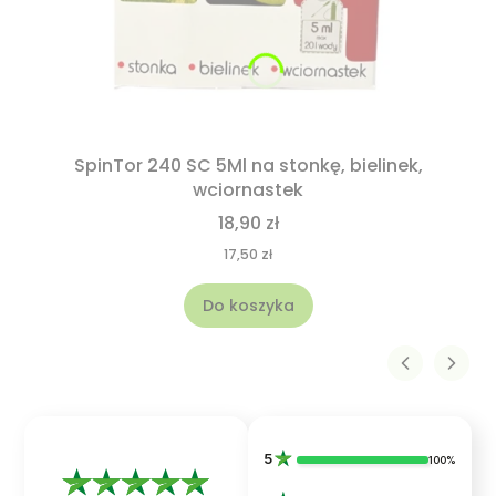
SpinTor 240 SC 5Ml na stonkę, bielinek,
wciornastek
18,90 zł
17,50 zł
Do koszyka
5
100%