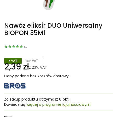
Nawóz eliksir DUO Uniwersalny
BIOPON 35Ml
5.0
z VAT
bez VAT
2,39 zł
z
23%
VAT
Ceny podane bez kosztów dostawy.
Za zakup produktu otrzymasz
0 pkt
.
Dowiedz się
więcej o programie lojalnościowym.