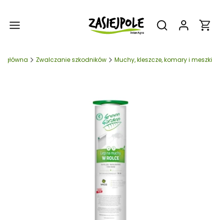
Produ
Otwórz wyszukiw
na główna
Zwalczanie szkodników
Muchy, kleszcze, komary i meszki