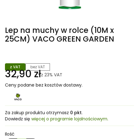
Lep na muchy w rolce (10M x
25CM) VACO GREEN GARDEN
z VAT
bez VAT
32,90 zł
z
23%
VAT
Ceny podane bez kosztów dostawy.
Za zakup produktu otrzymasz
0 pkt
.
Dowiedz się
więcej o programie lojalnościowym.
Ilość