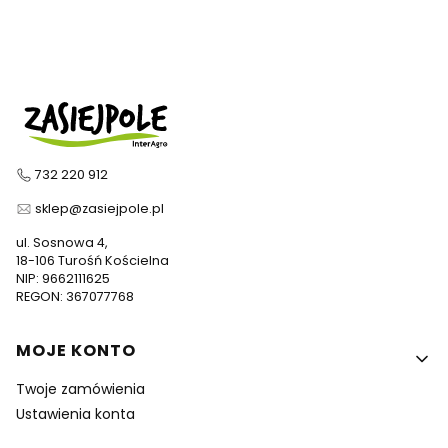
732 220 912
sklep@zasiejpole.pl
ul. Sosnowa 4,
18-106 Turośń Kościelna
NIP: 9662111625
REGON: 367077768
Linki w stopce
MOJE KONTO
Twoje zamówienia
Ustawienia konta