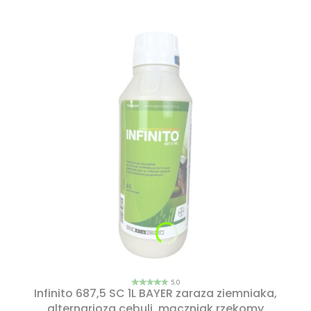
5.0
Infinito 687,5 SC 1L BAYER zaraza ziemniaka,
alternarioza cebuli, mączniak rzekomy