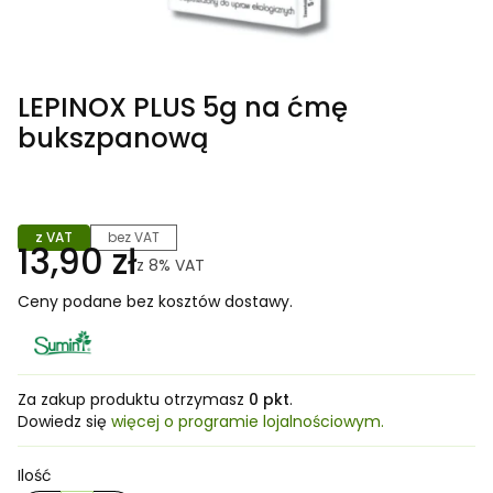
LEPINOX PLUS 5g na ćmę
bukszpanową
z VAT
bez VAT
13,90 zł
z
8%
VAT
Ceny podane bez kosztów dostawy.
Za zakup produktu otrzymasz
0 pkt
.
Dowiedz się
więcej o programie lojalnościowym.
Ilość