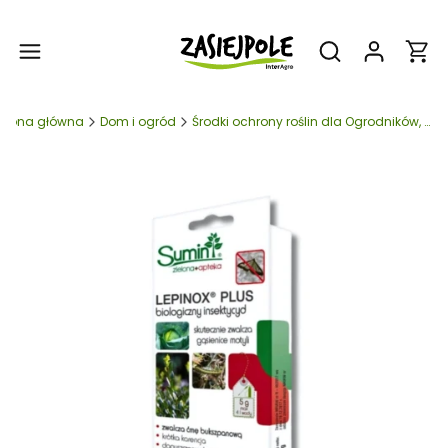
Produ
Otwórz wyszukiw
trona główna
Dom i ogród
Środki ochrony roślin dla Ogrodników, Działkowców