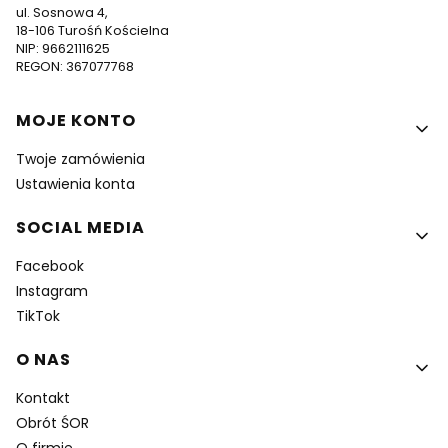
ul. Sosnowa 4,
18-106 Turośń Kościelna
NIP: 9662111625
REGON: 367077768
Linki w stopce
MOJE KONTO
Twoje zamówienia
Ustawienia konta
SOCIAL MEDIA
Facebook
Instagram
TikTok
O NAS
Kontakt
Obrót ŚOR