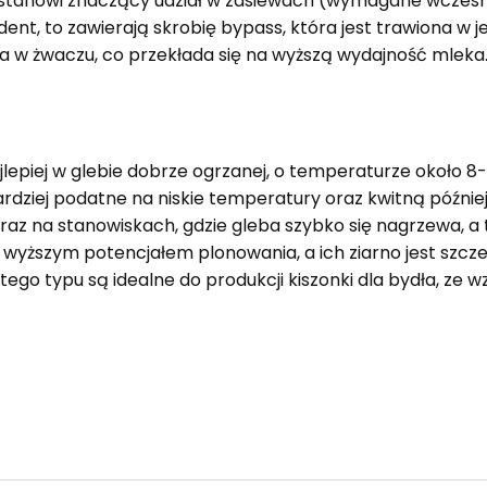
stanowi znaczący udział w zasiewach (wymagane wczesne
nt, to zawierają skrobię bypass, która jest trawiona w je
na w żwaczu, co przekłada się na wyższą wydajność mleka.
jlepiej w glebie dobrze ogrzanej, o temperaturze około 8
bardziej podatne na niskie temperatury oraz kwitną później
raz na stanowiskach, gdzie gleba szybko się nagrzewa, a t
ę wyższym potencjałem plonowania, a ich ziarno jest szcz
 tego typu są idealne do produkcji kiszonki dla bydła, ze w