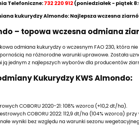
a Telefoniczne:
732 220 912
(poniedziałek - piątek 8:
iana kukurydzy Almondo: Najlepsza wczesna ziarn
ndo – topowa wczesna odmiana zia
kowa odmiana kukurydzy o wczesnym FAO 230, która nie t
 odpornością na różnorodne warunki uprawowe. Została uzn
 ją jednym z najlepszych wyborów dla producentów ziar
y odmiany Kukurydzy KWS Almondo:
trowych COBORU 2020-21: 108% wzorca (+10,2 dt/ha).
estrowych COBORU 2022: 112,9 dt/ha (104% wzorca) przy w
nałe wyniki bez względu na warunki sezonu wegetacyjneg