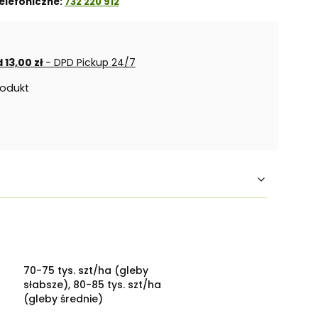
elefoniczne:
732 220 912
 13,00 zł
- DPD Pickup 24/7
rodukt
70-75 tys. szt/ha (gleby
słabsze), 80-85 tys. szt/ha
(gleby średnie)