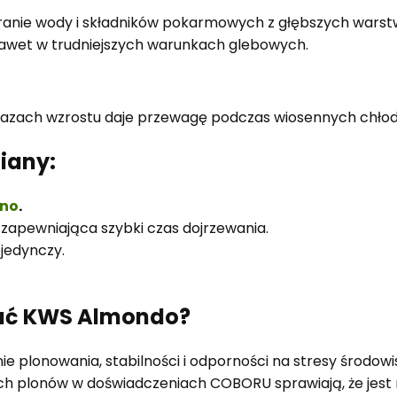
anie wody i składników pokarmowych z głębszych warstw
nawet w trudniejszych warunkach glebowych.
fazach wzrostu daje przewagę podczas wiosennych chło
iany:
rno
.
apewniająca szybki czas dojrzewania.
jedynczy.
ać KWS Almondo?
e plonowania, stabilności i odporności na stresy środowi
ich plonów w doświadczeniach COBORU sprawiają, że jes