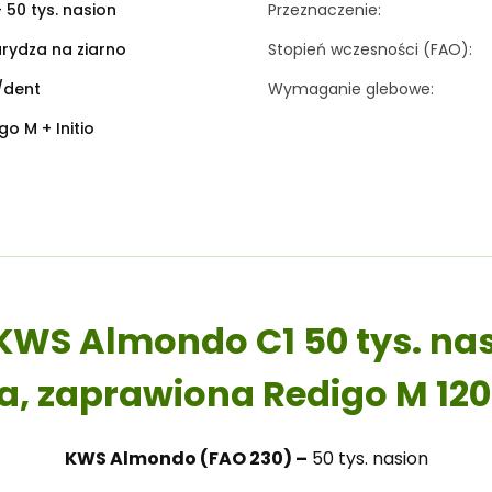
 - 50 tys. nasion
Przeznaczenie:
rydza na ziarno
Stopień wczesności (FAO):
t/dent
Wymaganie glebowe:
go M + Initio
KWS Almondo C1 50 tys. na
, zaprawiona Redigo M 120 F
KWS Almondo (FAO 230) –
50 tys. nasion