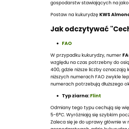
gospodarstw stawiających na jakoś
Postaw na kukurydzę
KWS Almon
Jak odczytywać "Cec
FAO
W przypadku kukurydzy, numer
FA
względu na czas potrzebny do osiąg
400, gdzie niższe liczby oznaczają
niższych numerach FAO zwykle lep
numerach potrzebują dłuższego ok
Typ ziarna:
Flint
Odmiany tego typu cechują się wię
5-6°C. Wyróżniają się szybkim po
Zaleca się je do uprawy głównie w