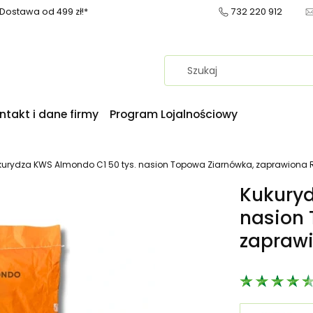
ostawa od 499 zł!*
732 220 912
ntakt i dane firmy
Program Lojalnościowy
kurydza KWS Almondo C1 50 tys. nasion Topowa Ziarnówka, zaprawiona Red
Kukuryd
nasion 
zaprawi