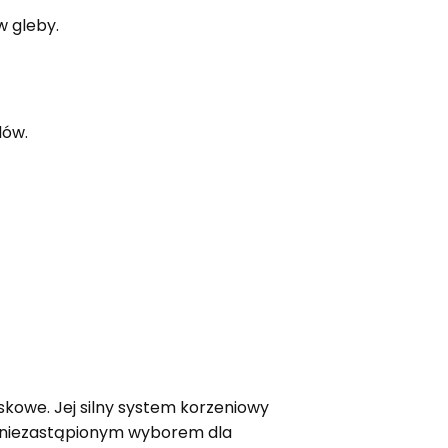
 gleby.
dów.
skowe. Jej silny system korzeniowy
t niezastąpionym wyborem dla