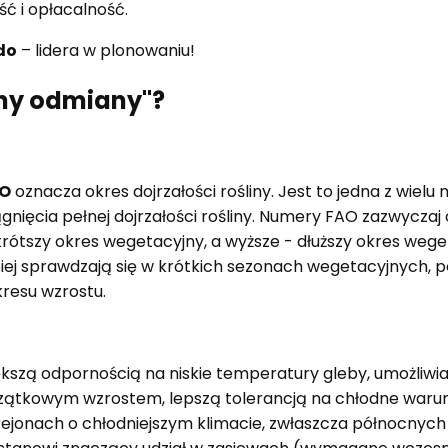
ć i opłacalność.
do
– lidera w plonowaniu!
hy odmiany"?
O
oznacza okres dojrzałości rośliny. Jest to jedna z wielu 
nięcia pełnej dojrzałości rośliny. Numery FAO zazwyczaj
 krótszy okres wegetacyjny, a wyższe - dłuższy okres weg
iej sprawdzają się w krótkich sezonach wegetacyjnych, 
resu wzrostu.
kszą odpornością na niskie temperatury gleby, umożliwi
czątkowym wzrostem, lepszą tolerancją na chłodne warun
 rejonach o chłodniejszym klimacie, zwłaszcza północnyc