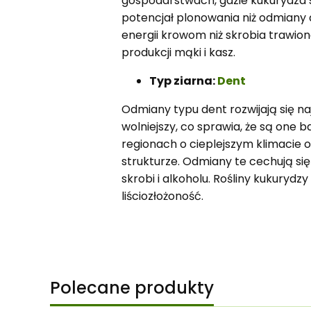
gospodarstwach, gdzie kukurydza 
potencjał plonowania niż odmiany de
energii krowom niż skrobia trawio
produkcji mąki i kasz.
Typ ziarna:
Dent
Odmiany typu dent rozwijają się na
wolniejszy, co sprawia, że są one 
regionach o cieplejszym klimacie o
strukturze. Odmiany te cechują si
skrobi i alkoholu. Rośliny kukurydzy
liściozłożoność.
Polecane produkty