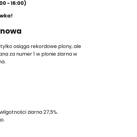
00 - 16:00)
ówka!
rnowa
ylko osiąga rekordowe plony, ale
ana za numer 1 w plonie ziarna w
na.
ilgotności ziarna 27,5%.
o.