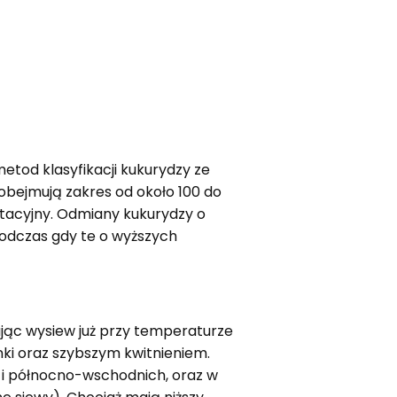
metod klasyfikacji kukurydzy ze
 obejmują zakres od około 100 do
etacyjny. Odmiany kukurydzy o
podczas gdy te o wyższych
ając wysiew już przy temperaturze
ki oraz szybszym kwitnieniem.
h i północno-wschodnich, oraz w