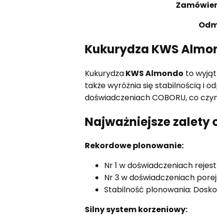
Zamówieni
Odm
Kukurydza KWS Almo
Kukurydza
KWS Almondo
to wyjąt
także wyróżnia się stabilnością i
doświadczeniach COBORU, co czyni
Najważniejsze zalet
Rekordowe plonowanie:
Nr 1 w doświadczeniach rejes
Nr 3 w doświadczeniach porej
Stabilność plonowania: Dosko
Silny system korzeniowy: