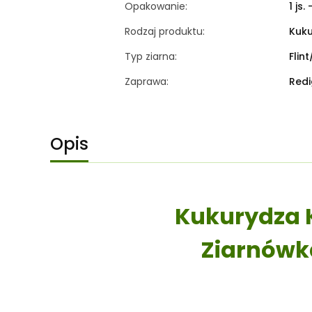
Opakowanie:
1 js.
Rodzaj produktu:
Kuku
Typ ziarna:
Flin
Zaprawa:
Redi
Opis
Kukurydza 
Ziarnówka