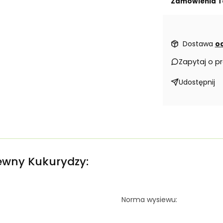
Zamówienia T
Dostawa
od
Zapytaj o p
Udostępnij
iewny Kukurydzy:
Norma wysiewu: