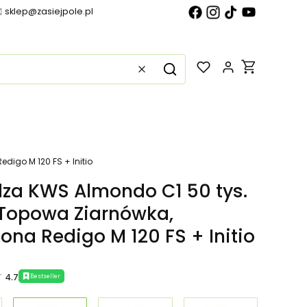
sklep@zasiejpole.pl
Produkty w k
Wyczyść
Szukaj
igo M 120 FS + Initio
za KWS Almondo C1 50 tys.
Topowa Ziarnówka,
ona Redigo M 120 FS + Initio
4.7
Bestseller