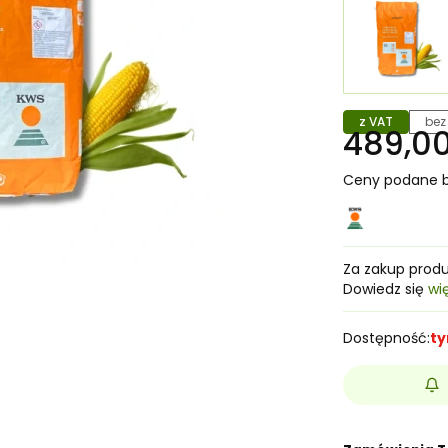
z VAT
bez
489,00
Ceny podane b
Za zakup prod
Dowiedz się
wi
Dostępność:
ty