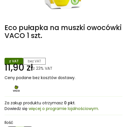
Eco pułapka na muszki owocówki
VACO 1 szt.
z VAT
bez VAT
11,90 zł
z
23%
VAT
Ceny podane bez kosztów dostawy.
Za zakup produktu otrzymasz
0 pkt
.
Dowiedz się
więcej o programie lojalnościowym.
Ilość