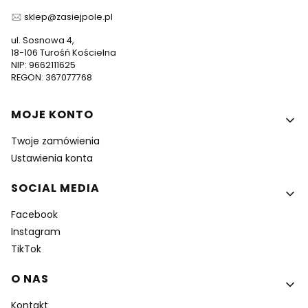
sklep@zasiejpole.pl
ul. Sosnowa 4,
18-106 Turośń Kościelna
NIP: 9662111625
REGON: 367077768
Linki w stopce
MOJE KONTO
Twoje zamówienia
Ustawienia konta
SOCIAL MEDIA
Facebook
Instagram
TikTok
O NAS
Kontakt