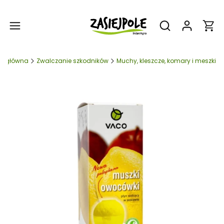
Produ
Otwórz wyszukiw
na główna
Zwalczanie szkodników
Muchy, kleszcze, komary i meszki